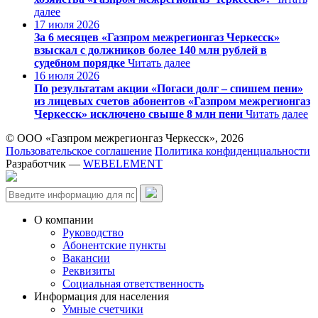
далее
17 июля 2026
За 6 месяцев «Газпром межрегионгаз Черкесск»
взыскал с должников более 140 млн рублей в
судебном порядке
Читать далее
16 июля 2026
По результатам акции «Погаси долг – спишем пени»
из лицевых счетов абонентов «Газпром межрегионгаз
Черкесск» исключено свыше 8 млн пени
Читать далее
© ООО «Газпром межрегионгаз Черкесск», 2026
Пользовательское соглашение
Политика конфиденциальности
Разработчик —
WEBELEMENT
О компании
Руководство
Абонентские пункты
Вакансии
Реквизиты
Социальная ответственность
Информация для населения
Умные счетчики